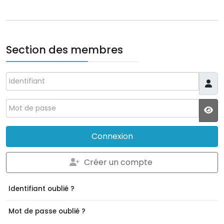
Section des membres
Identifiant
Mot de passe
JS
Connexion
Créer un compte
Identifiant oublié ?
Mot de passe oublié ?